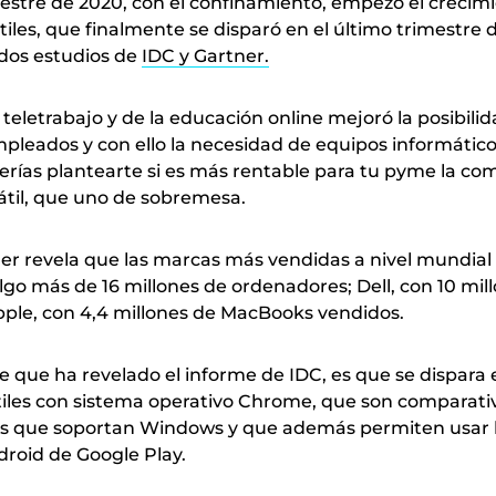
estre de 2020, con el confinamiento, empezó el crecim
tiles, que finalmente se disparó en el último trimestre 
dos estudios de
IDC y Gartner.
 teletrabajo y de la educación online mejoró la posibili
pleados y con ello la necesidad de equipos informáticos
erías plantearte si es más rentable para tu pyme la co
til, que uno de sobremesa.
ner revela que las marcas más vendidas a nivel mundial
go más de 16 millones de ordenadores; Dell, con 10 mil
pple, con 4,4 millones de MacBooks vendidos.
 que ha revelado el informe de IDC, es que se dispara 
iles con sistema operativo Chrome, que son comparat
os que soportan Windows y que además permiten usar 
droid de Google Play.