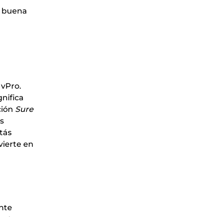
a buena
 vPro.
nifica
ción
Sure
s
stás
vierte en
nte