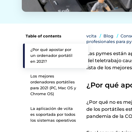
vcita
Blog
Cons
Table of contents
profesionales para p
¿Por qué apostar por
Las pymes están ap
un ordenador portátil
del teletrabajo ca
en 2021?
lista de los mejore
Los mejores
ordenadores portátiles
¿Por qué apo
para 2021 (PC, Mac OS y
Chrome OS)
¿Por qué no es me
La aplicación de vcita
de los portátiles e
es soportada por todos
pandemia de la CO
los sistemas operativos