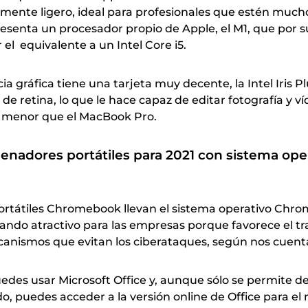
mente ligero, ideal para profesionales que estén mucho
resenta un procesador propio de Apple, el M1, que por s
 el equivalente a un Intel Core i5.
a gráfica tiene una tarjeta muy decente, la Intel Iris Pl
 de retina, lo que le hace capaz de editar fotografía y v
 menor que el MacBook Pro.
enadores portátiles para 2021 con
sistema ope
rtátiles Chromebook llevan el sistema operativo Chro
tando atractivo para las empresas porque favorece el tr
canismos que evitan los ciberataques, según nos cuent
es usar Microsoft Office y, aunque sólo se permite d
o, puedes acceder a la versión online de Office para el 