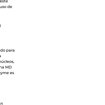
 este
 uso de
)
ado para
a
núcleos,
una MD
 pyme es
un