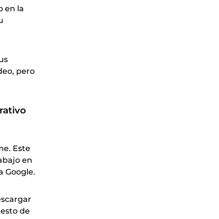
 en la
u
us
ídeo, pero
rativo
me. Este
abajo en
a Google.
escargar
resto de