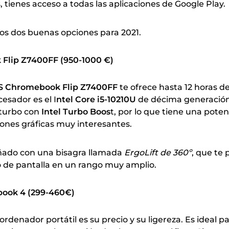
tienes acceso a todas las aplicaciones de Google Play.
s dos buenas opciones para 2021.
Flip Z7400FF (950-1000 €)
 Chromebook Flip Z7400FF
te ofrece hasta 12 horas d
esador es el I
ntel Core i5-10210U
de décima generació
turbo con
Intel Turbo Boos
t, por lo que tiene una pote
iones gráficas muy interesantes.
ñado con una bisagra llamada
ErgoLift de 360º
, que te
o de pantalla en un rango muy amplio.
ook 4 (299-460€)
ordenador portátil es su precio y su ligereza. Es ideal p