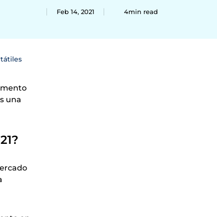
Feb 14, 2021
4min read
átiles
remento
os una
021?
mercado
a