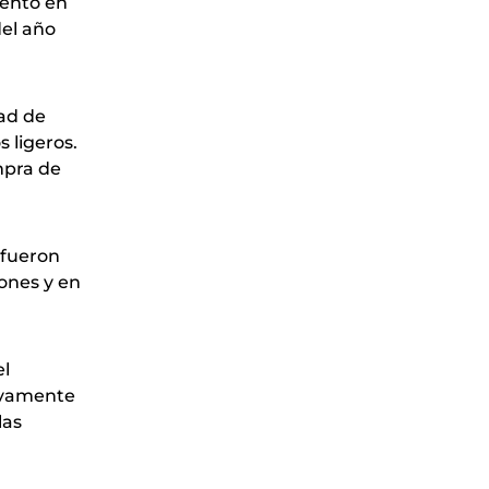
iento en
del año
dad de
 ligeros.
mpra de
 fueron
lones y en
el
ivamente
las