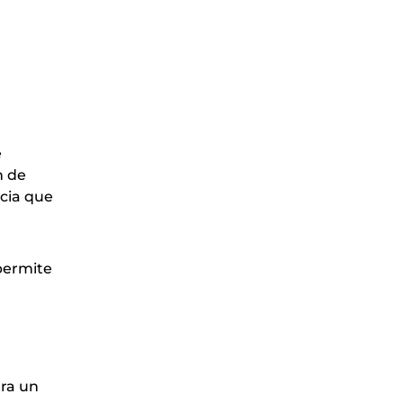
e
n de
ncia que
 permite
ara un