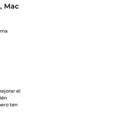
C, Mac
tema
ejorar el
bién
pero ten