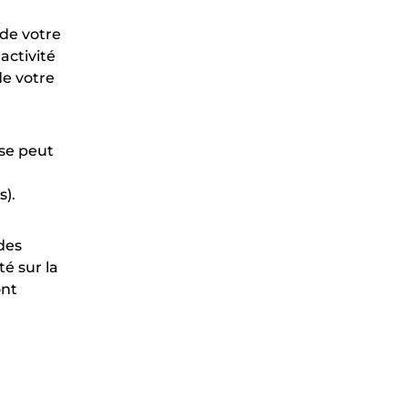
 de votre
activité
de votre
ise peut
).
 des
té sur la
ont