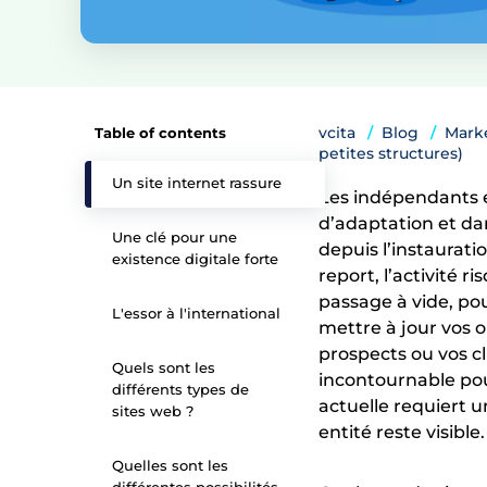
vcita
Blog
Mark
Table of contents
petites structures)
Un site internet rassure
Les indépendants e
d’adaptation et da
Une clé pour une
depuis l’instaurat
existence digitale forte
report, l’activité 
passage à vide, pou
L'essor à l'international
mettre à jour vos 
prospects ou vos cl
Quels sont les
incontournable pou
différents types de
actuelle requiert u
sites web ?
entité reste visible.
Quelles sont les