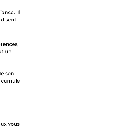
iance. Il
 disent:
”
étences,
ut un
 de son
es cumule
eux vous