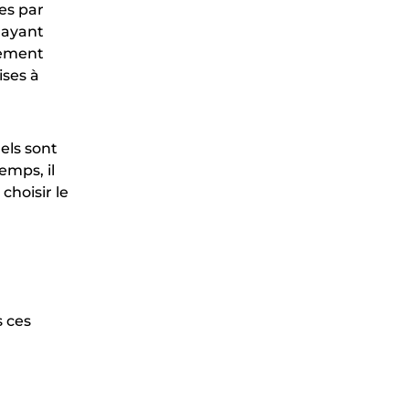
ées par
s ayant
lement
ises à
els sont
emps, il
choisir le
s ces