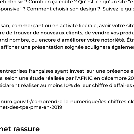
eb choisir ? Combien ça coûte ? Qu’est-ce qu’un site “e
onsive” ? Comment choisir son design ? Suivez le guid
san, commerçant ou en activité libérale, avoir votre si
re de
trouver de nouveaux clients
, de
vendre vos produ
rand nombre, ou encore d’
améliorer votre notoriété
. Êt
t afficher une présentation soignée soulignera égaleme
 entreprises françaises ayant investi sur une présence e
as, selon une étude réalisée par l’AFNIC en décembre 20
éclarent réaliser au moins 10% de leur chiffre d’affaires 
num.gouv.fr/comprendre-le-numerique/les-chiffres-cle
rnet-des-tpe-pme-en-2019
rnet rassure