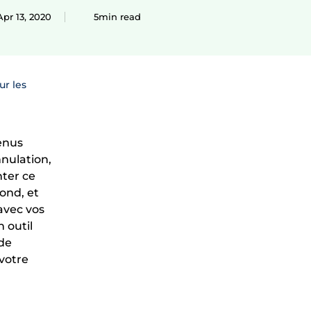
Apr 13, 2020
5min read
ur les
enus
nulation,
nter ce
fond, et
avec vos
 outil
de
 votre