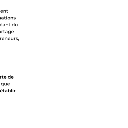
ment
mations
réant du
artage
preneurs,
rte de
s que
établir