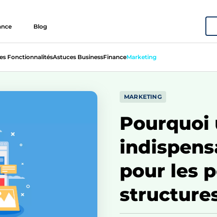
ance
Blog
es Fonctionnalités
Astuces Business
Finance
Marketing
MARKETING
Pourquoi u
indispen
pour les p
structure