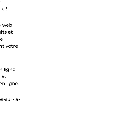
-
e !
te web
its et
re
nt votre
n ligne
19.
en ligne.
s-sur-la-