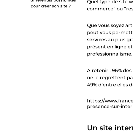
différentes possibilités
Quel type de site w
pour créer son site ?
commerce” ou “resp
Que vous soyez arti
peut vous permett
services
au plus g
présent en ligne e
professionnalisme.
A retenir : 96% des
ne le regrettent p
49% d’entre elles d
https://www.france
presence-sur-inte
Un site inte