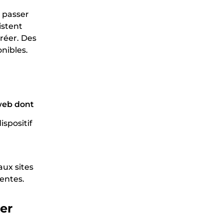
 passer
istent
créer. Des
nibles.
web dont
spositif
aux sites
rentes.
éer