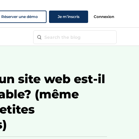
Réserver une démo
Je m’inscris
Connexion
n site web est-il
sable? (même
etites
s)