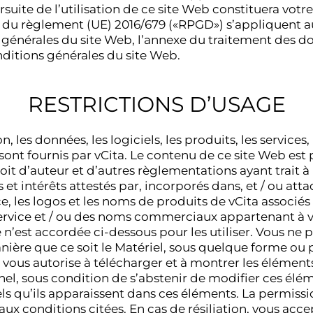
uite de l’utilisation de ce site Web constituera votr
s du règlement (UE) 2016/679 («RPGD») s’appliquent a
s générales du site Web, l’annexe du traitement des
nditions générales du site Web.
RESTRICTIONS D’USAGE
 les données, les logiciels, les produits, les services
) sont fournis par vCita. Le contenu de ce site Web es
oit d’auteur et d’autres règlementations ayant trait à 
es et intérêts attestés par, incorporés dans, et / ou att
 les logos et les noms de produits de vCita associés 
rvice et / ou des noms commerciaux appartenant à vC
e n’est accordée ci-dessous pour les utiliser. Vous ne 
anière que ce soit le Matériel, sous quelque forme ou
 vous autorise à télécharger et à montrer les élémen
nel, sous condition de s’abstenir de modifier ces élé
tels qu’ils apparaissent dans ces éléments. La permiss
x conditions citées. En cas de résiliation, vous acce