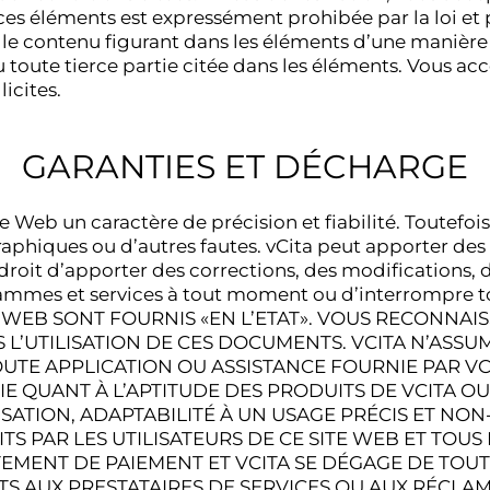
e ces éléments est expressément prohibée par la loi et 
er le contenu figurant dans les éléments d’une maniè
toute tierce partie citée dans les éléments. Vous acce
icites.
GARANTIES ET DÉCHARGE
e Web un caractère de précision et fiabilité. Toutefo
aphiques ou d’autres fautes. vCita peut apporter des 
droit d’apporter des corrections, des modifications, 
grammes et services à tout moment ou d’interrompre 
E WEB SONT FOURNIS «EN L’ETAT». VOUS RECONNAI
L’UTILISATION DE CES DOCUMENTS. VCITA N’ASSU
TOUTE APPLICATION OU ASSISTANCE FOURNIE PAR VC
E QUANT À L’APTITUDE DES PRODUITS DE VCITA OU
ATION, ADAPTABILITÉ À UN USAGE PRÉCIS ET NON
ITS PAR LES UTILISATEURS DE CE SITE WEB ET TOUS
TEMENT DE PAIEMENT ET VCITA SE DÉGAGE DE TOUT
S AUX PRESTATAIRES DE SERVICES OU AUX RÉCLAMA