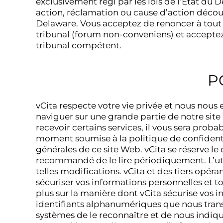
exclusivement régi par les lois de l’État du De
action, réclamation ou cause d’action décou
Delaware. Vous acceptez de renoncer à tout
tribunal (forum non-conveniens) et acceptez 
tribunal compétent.
P
vCita respecte votre vie privée et nous no
naviguer sur une grande partie de notre sit
recevoir certains services, il vous sera prob
moment soumise à la politique de confidential
générales de ce site Web. vCita se réserve le 
recommandé de le lire périodiquement. L’uti
telles modifications. vCita et des tiers opé
sécuriser vos informations personnelles et t
plus sur la manière dont vCita sécurise vos i
identifiants alphanumériques que nous trans
systèmes de le reconnaître et de nous indiq