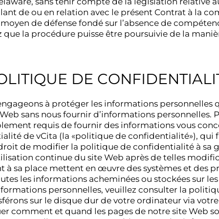
laware, sans tenir compte de la législation relative au 
lant de ou en relation avec le présent Contrat à la c
 moyen de défense fondé sur l’absence de compétence
que la procédure puisse être poursuivie de la manièr
OLITIQUE DE CONFIDENTIALI
us engageons à protéger les informations personnell
e Web sans nous fournir d’informations personnelles. 
ablement requis de fournir des informations vous concer
ité de vCita (la «politique de confidentialité»), qui 
droit de modifier la politique de confidentialité à sa 
lisation continue du site Web après de telles modifi
rant à sa place mettent en œuvre des systèmes et des 
outes les informations acheminées ou stockées sur les 
nformations personnelles, veuillez consulter la politi
férons sur le disque dur de votre ordinateur via vot
uer comment et quand les pages de notre site Web so