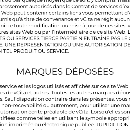
t ou par quelque moyen que ce soit, y compris, mais s
pressément autorisés dans le Contrat de services d
eb peut contenir certains liens vous permettant d’a
ournis qu’à titre de convenance et vCita ne régit aucun
ni de toute modification ou mise à jour de ces sites.
utres sites Web ou par l’intermédiaire de ce site W
 OU SERVICES TIERCE PARTIE N’ENTRAÎNE PAS L
E, UNE REPRESENTATION OU UNE AUTORISATION DE 
N TEL PRODUIT OU SERVICE.
MARQUES DÉPOSÉES
rvice et les logos utilisés et affichés sur ce site W
 de vCita et autres. Toutes les autres marques déposé
s. Sauf disposition contraire dans les présentes, vous
 non-recevabilité ou autrement, pour utiliser une ma
’autorisation écrite préalable de vCita. Lorsqu’elles son
ifiées comme telles en utilisant le symbole appropri
ion imprimée ou électronique publiée. JURIDICTION 