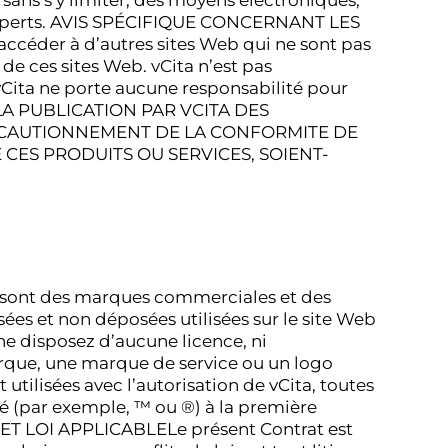
ans s’y limiter, des moyens électroniques,
’experts. AVIS SPÉCIFIQUE CONCERNANT LES
ccéder à d’autres sites Web qui ne sont pas
 de ces sites Web. vCita n’est pas
 vCita ne porte aucune responsabilité pour
eb. LA PUBLICATION PAR VCITA DES
E CAUTIONNEMENT DE LA CONFORMITE DE
CES PRODUITS OU SERVICES, SOIENT-
eb sont des marques commerciales et des
es et non déposées utilisées sur le site Web
 ne disposez d’aucune licence, ni
rque, une marque de service ou un logo
t utilisées avec l’autorisation de vCita, toutes
é (par exemple, ™ ou ®) à la première
ET LOI APPLICABLELe présent Contrat est