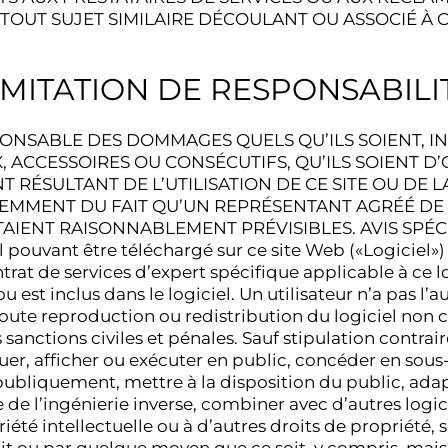
UT SUJET SIMILAIRE DÉCOULANT OU ASSOCIÉ À C
IMITATION DE RESPONSABILI
ONSABLE DES DOMMAGES QUELS QU’ILS SOIENT, INC
X, ACCESSOIRES OU CONSÉCUTIFS, QU’ILS SOIENT 
RÉSULTANT DE L’UTILISATION DE CE SITE OU D
EMMENT DU FAIT QU’UN REPRÉSENTANT AGRÉÉ DE VC
IENT RAISONNABLEMENT PRÉVISIBLES. AVIS SPÉC
uvant être téléchargé sur ce site Web («Logiciel») e
contrat de services d’expert spécifique applicable à ce 
t inclus dans le logiciel. Un utilisateur n’a pas l’au
 Toute reproduction ou redistribution du logiciel non 
sanctions civiles et pénales. Sauf stipulation contrair
buer, afficher ou exécuter en public, concéder en sou
publiquement, mettre à la disposition du public, adap
re de l’ingénierie inverse, combiner avec d’autres log
priété intellectuelle ou à d’autres droits de propriété,